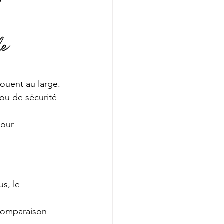
le 
ouent au large. 
ou de sécurité 
pour 
s, le 
 comparaison 