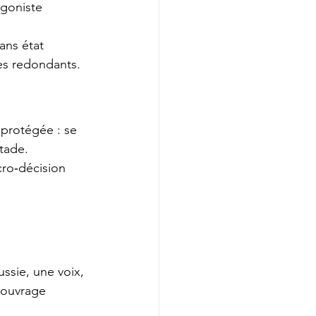
agoniste 
ans état 
es redondants.
 protégée : se 
stade.
cro‑décision 
ssie, une voix, 
l’ouvrage 