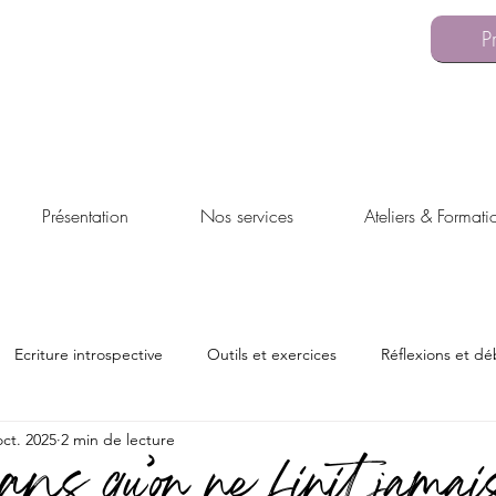
rmulaire de contact
06 09 10 56 11
P
Présentation
Nos services
Ateliers & Formati
Ecriture introspective
Outils et exercices
Réflexions et dé
oct. 2025
2 min de lecture
s
ns qu’on ne finit jamais