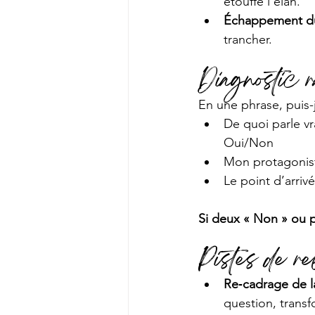
étouffe l’élan.
Échappement du
trancher.
Diagnostic r
En une phrase, puis-j
De quoi parle v
Oui/Non
Mon protagoniste
Le point d’arriv
Si deux « Non » ou p
Pistes de r
Re‑cadrage de l
question, transf