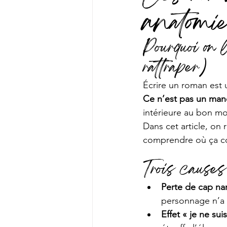
anatomie
Pourquoi on
rattraper)
Écrire un roman est 
Ce n’est pas un man
intérieure au bon m
Dans cet article, on 
comprendre où ça co
Trois causes
Perte de cap nar
personnage n’a 
Effet « je ne sui