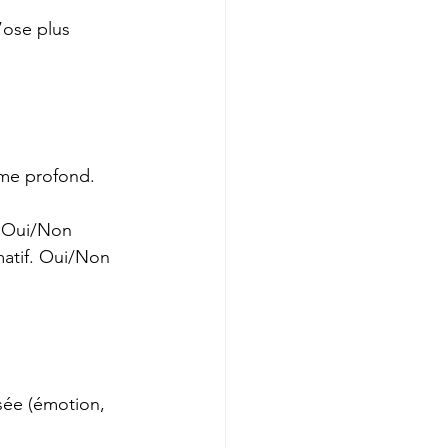
n’ose plus 
ème profond. 
. Oui/Non
matif. Oui/Non
isée (émotion, 