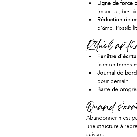
Ligne de force 
(manque, besoin,
Réduction de co
d’âme. Possibil
Rituel anti‑
Fenêtre d’écrit
fixer un temps m
Journal de bord
pour demain.
Barre de progrè
Quand s’arrê
Abandonner n’est pas
une structure à repre
suivant.