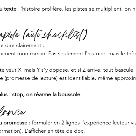
 texte
: l’histoire prolifère, les pistes se multiplient, on 
apide (auto‑checklist)
e dire clairement :
raiment mon roman. Pas seulement l'histoire, mais le th
 veut X, mais Y s’y oppose, et si Z arrive, tout bascule
ée (promesse de lecture) est identifiable, même approxi
lus : stop, on réarme la boussole.
elance
a promesse : 
formuler en 2 lignes l’expérience lecteur v
ormation). L’afficher en tête de doc.