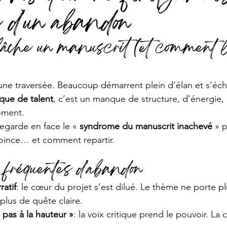
 d’un abandon
 lâche un manuscrit (et comment 
une traversée. Beaucoup démarrent plein d’élan et s’éch
que de talent
, c’est un manque de structure, d’énergie, 
oment. 
regarde en face le « 
syndrome du manuscrit inachevé
 » 
ince… et comment repartir.
 fréquentes d’abandon
ratif
: le cœur du projet s’est dilué. Le thème ne porte plu
plus de quête claire.
s pas à la hauteur »
: la voix critique prend le pouvoir. La