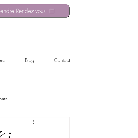
rendre Rendez-vous
ons
Blog
Contact
bats
 :