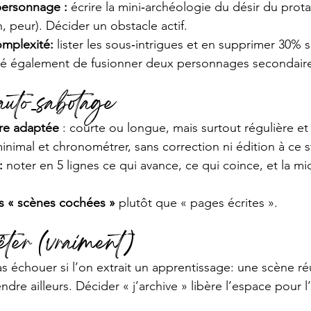
personnage : 
écrire la mini‑archéologie du désir du prot
 peur). Décider un obstacle actif.
mplexité:
 lister les sous‑intrigues et en supprimer 30% s
ité également de fusionner deux personnages secondair
auto‑sabotage
ure adaptée
 : courte ou longue, mais surtout régulière et
inimal et chronométrer, sans correction ni édition à ce 
: 
noter en 5 lignes ce qui avance, ce qui coince, et la mi
s « scènes cochées »
 plutôt que « pages écrites ».
ter (vraiment)
 échouer si l’on extrait un apprentissage: une scène réu
ndre ailleurs. Décider « j’archive » libère l’espace pour 