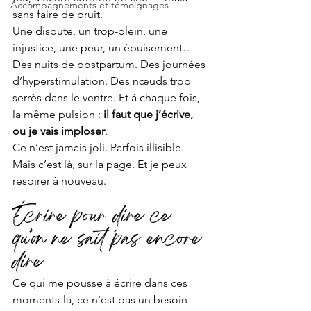
Accompagnements et témoignages
sans faire de bruit.
Une dispute, un trop-plein, une 
injustice, une peur, un épuisement… 
Des nuits de postpartum. Des journées 
d’hyperstimulation. Des nœuds trop 
serrés dans le ventre. Et à chaque fois, 
la même pulsion : 
il faut que j’écrive, 
ou je vais imploser
.
Ce n’est jamais joli. Parfois illisible. 
Mais c’est là, sur la page. Et je peux 
respirer à nouveau.
Écrire pour dire ce 
qu’on ne sait pas encore 
dire
Ce qui me pousse à écrire dans ces 
moments-là, ce n’est pas un besoin 