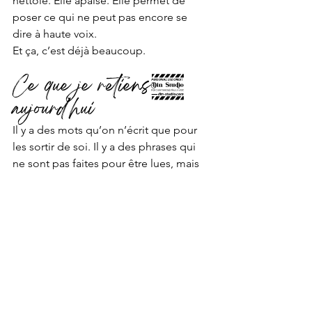
nettoie. Elle apaise. Elle permet de 
poser ce qui ne peut pas encore se 
dire à haute voix.
Et ça, c’est déjà beaucoup.
Ce que je retiens, 
aujourd’hui
Il y a des mots qu’on n’écrit que pour 
les sortir de soi. Il y a des phrases qui 
ne sont pas faites pour être lues, mais 
pour ne plus nous ronger.
Et c’est dans ces moments-là que 
l’écriture devient un espace sûr. Un lieu 
où tout peut être dit sans être jugé. Un 
endroit où l’on peut crier sans 
déranger, pleurer sans s’effondrer, 
exister sans se retenir.